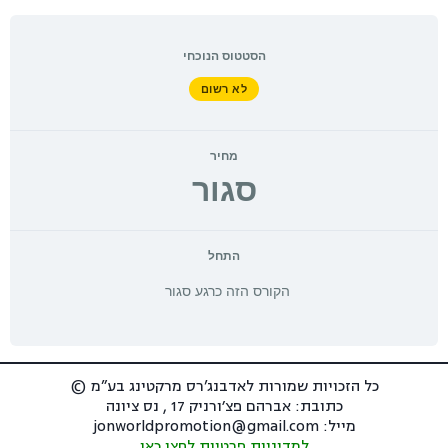
הסטטוס הנוכחי
לא רשום
מחיר
סגור
התחל
הקורס הזה כרגע סגור
כל הזכויות שמורות לאדבנג’רס מרקטינג בע”מ ©
כתובת: אברהם פצ׳ורניק 17 , נס ציונה
מייל: jonworldpromotion@gmail.com
למדיניות פרטיות לחצו כאן