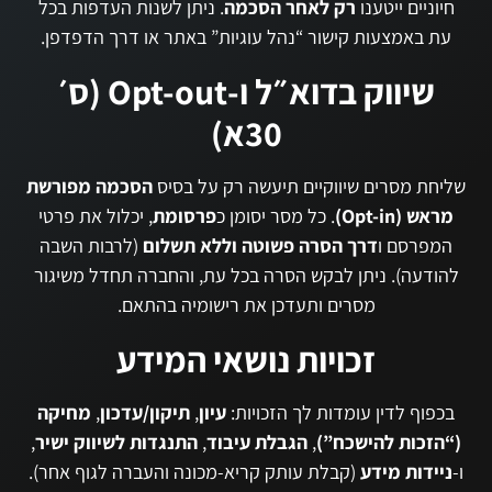
חיוניים ייטענו
רק לאחר הסכמה
. ניתן לשנות העדפות בכל
עת באמצעות קישור “נהל עוגיות” באתר או דרך הדפדפן.
שיווק בדוא״ל ו-Opt-out (ס׳
30א)
שליחת מסרים שיווקיים תיעשה רק על בסיס
הסכמה מפורשת
מראש (Opt-in)
. כל מסר יסומן כ
פרסומת
, יכלול את פרטי
המפרסם ו
דרך הסרה פשוטה וללא תשלום
(לרבות השבה
להודעה). ניתן לבקש הסרה בכל עת, והחברה תחדל משיגור
מסרים ותעדכן את רישומיה בהתאם.
זכויות נושאי המידע
בכפוף לדין עומדות לך הזכויות:
עיון
,
תיקון/עדכון
,
מחיקה
(“הזכות להישכח”)
,
הגבלת עיבוד
,
התנגדות לשיווק ישיר
,
ו-
ניידות מידע
(קבלת עותק קריא-מכונה והעברה לגוף אחר).