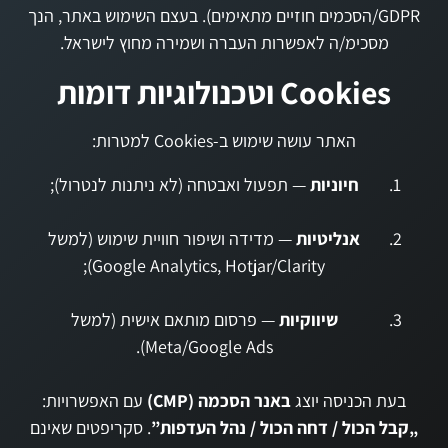
GDPR/הסכמים חוזיים מתאימים). בעצם השימוש באתר, הנך
מסכימ/ה לאפשרות העברה ושמירה מחוץ לישראל.
Cookies וטכנולוגיות דומות
האתר עושה שימוש ב-Cookies למטרות:
חיוניות
— תפעול ואבטחה (לא ניתנות לנטרול);
אנליטיות
— מדידה ושיפור חוויית שימוש (למשל
Google Analytics, Hotjar/Clarity);
שיווקיות
— פרסום מותאם אישית (למשל
Meta/Google Ads).
בעת הכניסה יוצג
באנר הסכמה (CMP)
עם האפשרויות:
„קבל הכול / דחה הכול / נהל העדפות”
. סקריפטים שאינם