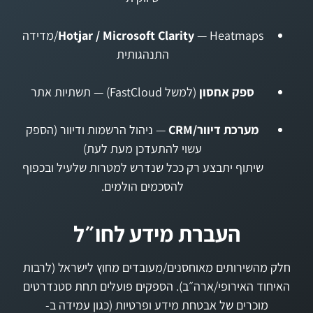
Hotjar / Microsoft Clarity
— Heatmaps/מדידה
התנהגותית
ספק אחסון
(למשל FastCloud) — תשתיות אתר
מערכת דיוור/CRM
— ניהול הרשמות ודיוור (הספק
עשוי להתעדכן מעת לעת)
שיתוף יתבצע רק ככל שנדרש למטרות שלעיל ובכפוף
להסכמים הולמים.
העברת מידע לחו״ל
חלק מהשירותים מאוחסנים/מעובדים מחוץ לישראל (לרבות
האיחוד האירופי/ארה״ב). הספקים פועלים תחת סטנדרטים
מוכרים של אבטחת מידע ופרטיות (כגון עמידה ב-