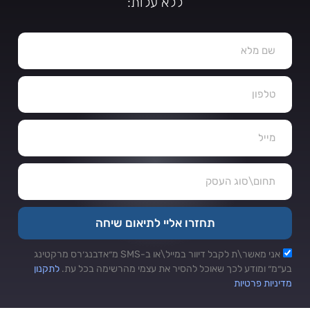
ללא עלות:
תחזרו אליי לתיאום שיחה
אני מאשר\ת לקבל דיוור במייל\או ב-SMS מ״אדבנג׳רס מרקטינג
בע״מ״ ומודע לכך שאוכל להסיר את עצמי מהרשימה בכל עת.
לתקנון
מדיניות פרטיות