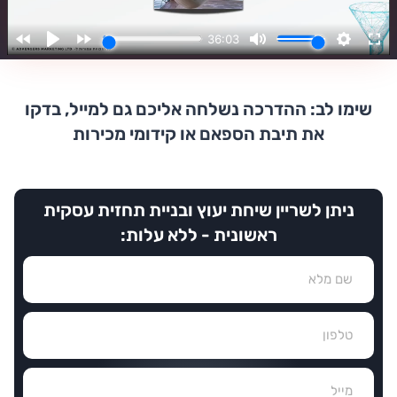
בדיוק כמו מאור פרץ, בעלים של סטודיו ביבנה
שצמח ל-180 מנויים וגדל פי יותר מ-4 בהכנסות תוך 6 חודשים:
שימו לב: ההדרכה נשלחה אליכם גם למייל, בדקו
את תיבת הספאם או קידומי מכירות
ניתן לשריין שיחת יעוץ ובניית תחזית עסקית
ראשונית - ללא עלות: