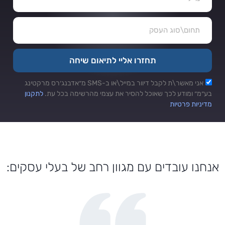
תחזרו אליי לתיאום שיחה
אני מאשר\ת לקבל דיוור במייל\או ב-SMS מ״אדבנג׳רס מרקטינג
בע״מ״ ומודע לכך שאוכל להסיר את עצמי מהרשימה בכל עת.
לתקנון
מדיניות פרטיות
אנחנו עובדים עם מגוון רחב של בעלי עסקים: